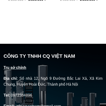
gốc
hiện
gốc
hiện
là:
tại
là:
tại
2.200.000 ₫.
là:
2.900.000 ₫.
là:
1.890.000 ₫.
2.360
CÔNG TY TNHH CQ VIỆT NAM
Trụ sở chính
Địa chỉ:
Số nhà 12, Ngõ 9 Đường Bắc Lai Xá, Xã Kim
Chung, Huyện Hoài Đức, Thành phố Hà Nội
Tel:
0972384896