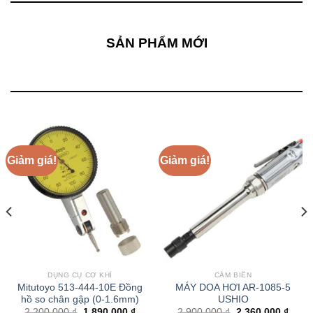
SẢN PHẨM MỚI
Giảm giá!
Giảm giá!
DỤNG CỤ CƠ KHÍ
CẢM BIẾN
Mitutoyo 513-444-10E Đồng
MÁY DOA HƠI AR-1085-5
hồ so chân gập (0-1.6mm)
USHIO
Giá
Giá
Giá
Giá
2.200.000
₫
1.890.000
₫
2.900.000
₫
2.360.000
₫