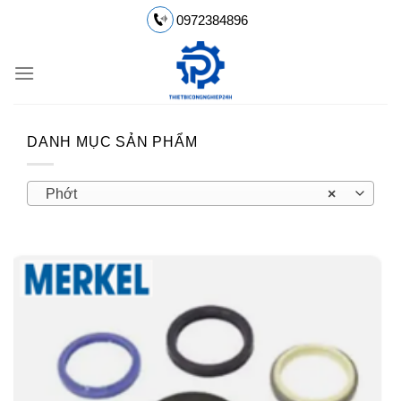
Chuyển
0972384896
đến
nội
dung
DANH MỤC SẢN PHẨM
Phớt
×