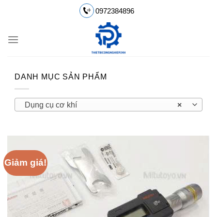
Chuyển
0972384896
đến
nội
dung
DANH MỤC SẢN PHẨM
Dụng cụ cơ khí
×
Giảm giá!