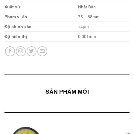
Xuất xứ
Nhật Bản
Phạm vi đo
75 – 88mm
Độ chính xác
±4µm
Độ hiển thị
0.001mm
SẢN PHẨM MỚI