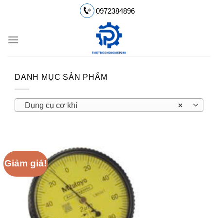
Chuyển
0972384896
đến
nội
dung
DANH MỤC SẢN PHẨM
Dụng cụ cơ khí
×
Giảm giá!