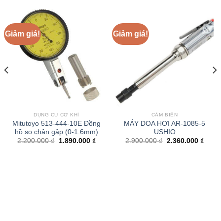
Giảm giá!
Giảm giá!
DỤNG CỤ CƠ KHÍ
CẢM BIẾN
Mitutoyo 513-444-10E Đồng
MÁY DOA HƠI AR-1085-5
hồ so chân gập (0-1.6mm)
USHIO
Giá
Giá
Giá
Giá
2.200.000
₫
1.890.000
₫
2.900.000
₫
2.360.000
₫
gốc
hiện
gốc
hiện
là:
tại
là:
tại
2.200.000 ₫.
là:
2.900.000 ₫.
là:
1.890.000 ₫.
2.360