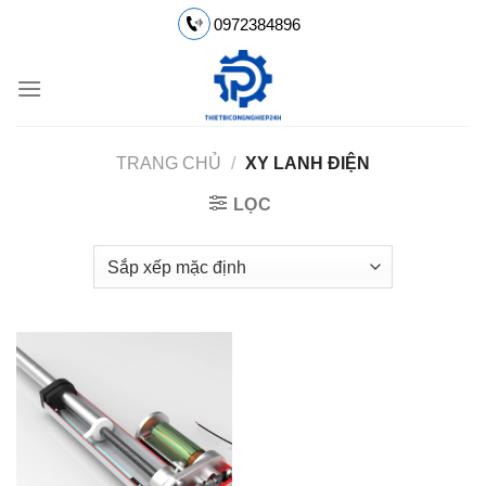
Chuyển
0972384896
đến
nội
dung
TRANG CHỦ
/
XY LANH ĐIỆN
LỌC