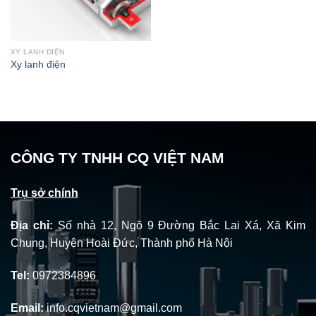
XY LANH ĐIỆN
Xy lanh điện
CÔNG TY TNHH CQ VIỆT NAM
Trụ sở chính
Địa chỉ:
Số nhà 12, Ngõ 9 Đường Bắc Lai Xá, Xã Kim
Chung, Huyện Hoài Đức, Thành phố Hà Nội
Tel:
0972384896
Email:
info.cqvietnam@gmail.com