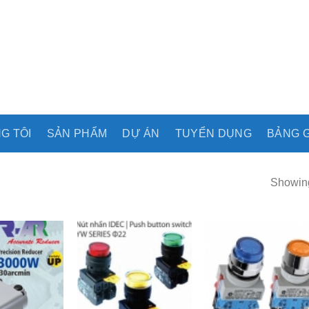
G TÔI
SẢN PHẨM
DỰ ÁN
TUYỂN DỤNG
BẢNG G
Showing