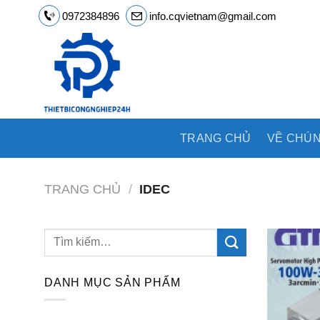
Chuyển
0972384896
info.cqvietnam@gmail.com
đến
nội
dung
TRANG CHỦ
VỀ CHÚN
TRANG CHỦ
/
IDEC
DANH MỤC SẢN PHẨM