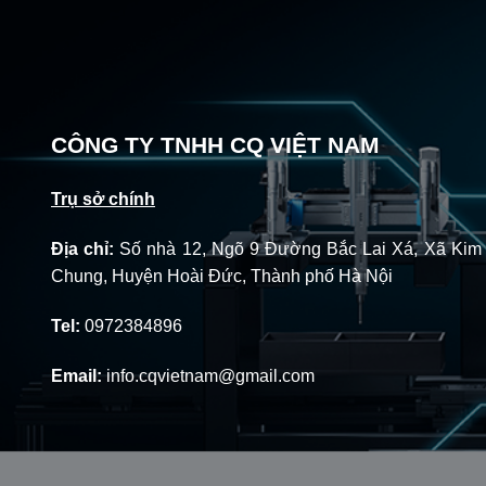
CÔNG TY TNHH CQ VIỆT NAM
Trụ sở chính
Địa chỉ:
Số nhà 12, Ngõ 9 Đường Bắc Lai Xá, Xã Kim
Chung, Huyện Hoài Đức, Thành phố Hà Nội
Tel:
0972384896
Email:
info.cqvietnam@gmail.com