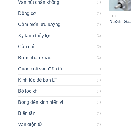
Van hút chân không
(1)
Động cơ
(1)
IDEC
NISSEI Gea
Cảm biến lưu lượng
(1)
Xy lanh thủy lực
(1)
Cầu chì
(3)
Bơm nhập khẩu
(1)
Cuộn coli van điện tử
(1)
Kính lúp để bàn LT
(1)
Bộ lọc khí
(1)
Bóng đèn kính hiển vi
(1)
Biến tần
(1)
Van điện tử
(1)