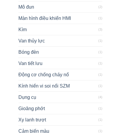
Mô đun
(2)
Màn hình điều khiển HMI
(1)
Kìm
(3)
Van thủy lực
(1)
Bóng đèn
(1)
Van tiết lưu
(1)
Động cơ chống cháy nổ
(1)
Kính hiển vi soi nổi SZM
(1)
Dụng cụ
(4)
Gioăng phớt
(1)
Xy lanh trượt
(1)
Cảm biến màu
(1)