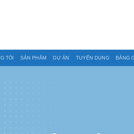
G TÔI
SẢN PHẨM
DỰ ÁN
TUYỂN DỤNG
BẢNG G