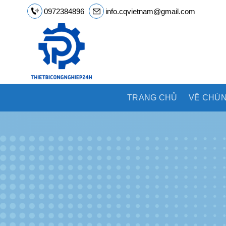
Chuyển
0972384896
info.cqvietnam@gmail.com
đến
nội
dung
TRANG CHỦ
VỀ CHÚN