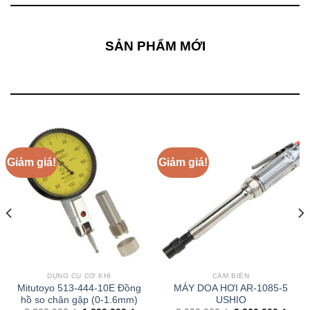
SẢN PHẨM MỚI
Giảm giá!
Giảm giá!
DỤNG CỤ CƠ KHÍ
CẢM BIẾN
Mitutoyo 513-444-10E Đồng
MÁY DOA HƠI AR-1085-5
hồ so chân gập (0-1.6mm)
USHIO