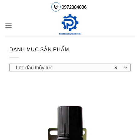
Chuyển
0972384896
đến
nội
dung
DANH MỤC SẢN PHẨM
Lọc dầu thủy lực
×