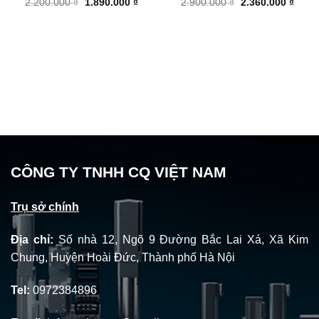
Giá
Giá
Giá
Giá
2.200.000
₫
1.890.000
₫
2.900.000
₫
2.360.000
₫
gốc
hiện
gốc
hiện
là:
tại
là:
tại
2.200.000 ₫.
là:
2.900.000 ₫.
là:
1.890.000 ₫.
2.360
CÔNG TY TNHH CQ VIỆT NAM
Trụ sở chính
Địa chỉ:
Số nhà 12, Ngõ 9 Đường Bắc Lai Xá, Xã Kim
Chung, Huyện Hoài Đức, Thành phố Hà Nội
Tel:
0972384896