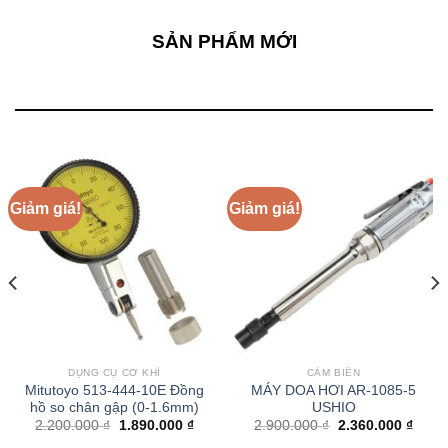
SẢN PHẨM MỚI
Giảm giá!
Giảm giá!
DỤNG CỤ CƠ KHÍ
CẢM BIẾN
Mitutoyo 513-444-10E Đồng
MÁY DOA HƠI AR-1085-5
hồ so chân gập (0-1.6mm)
USHIO
Giá
Giá
Giá
Giá
2.200.000
₫
1.890.000
₫
2.900.000
₫
2.360.000
₫
gốc
hiện
gốc
hiện