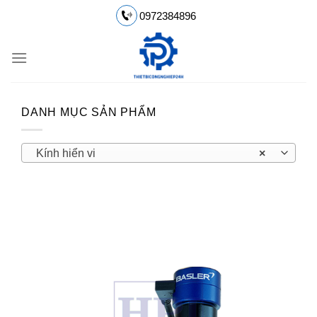
Chuyển
0972384896
đến
nội
dung
DANH MỤC SẢN PHẨM
Kính hiển vi
×