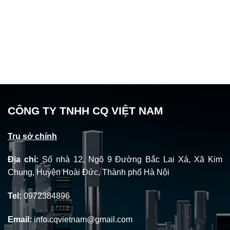
là:
tại
là:
tại
2.200.000 ₫.
là:
2.900.000 ₫.
là:
1.890.000 ₫.
2.360
CÔNG TY TNHH CQ VIỆT NAM
Trụ sở chính
Địa chỉ:
Số nhà 12, Ngõ 9 Đường Bắc Lai Xá, Xã Kim
Chung, Huyện Hoài Đức, Thành phố Hà Nội
Tel:
0972384896
Email:
info.cqvietnam@gmail.com