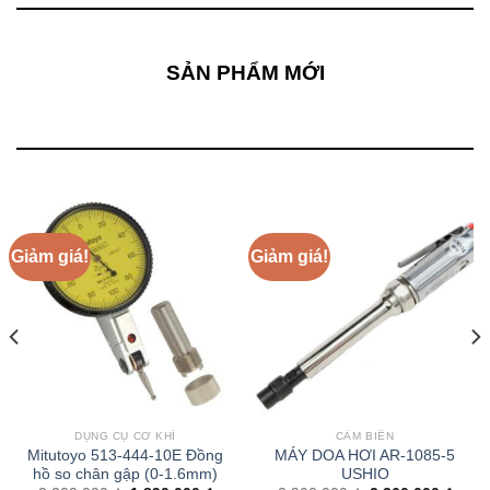
SẢN PHẨM MỚI
Giảm giá!
Giảm giá!
DỤNG CỤ CƠ KHÍ
CẢM BIẾN
Mitutoyo 513-444-10E Đồng
MÁY DOA HƠI AR-1085-5
hồ so chân gập (0-1.6mm)
USHIO