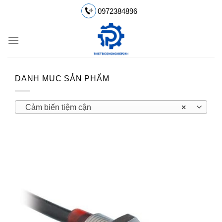
Chuyển
0972384896
đến
nội
dung
DANH MỤC SẢN PHẨM
Cảm biến tiệm cận
×