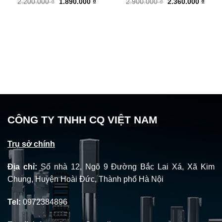
Giá
Giá
Giá
Giá
2.200.000
₫
1.890.000
₫
2.900.000
₫
2.360.000
₫
gốc
hiện
gốc
hiện
là:
tại
là:
tại
2.200.000 ₫.
là:
2.900.000 ₫.
là:
1.890.000 ₫.
2.360
CÔNG TY TNHH CQ VIỆT NAM
Trụ sở chính
Địa chỉ:
Số nhà 12, Ngõ 9 Đường Bắc Lai Xá, Xã Kim
Chung, Huyện Hoài Đức, Thành phố Hà Nội
Tel:
0972384896