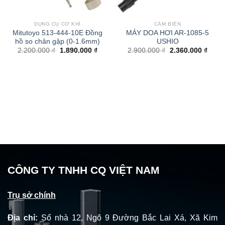
DỤNG CỤ CƠ KHÍ
CẢM BIẾN
Mitutoyo 513-444-10E Đồng
MÁY DOA HƠI AR-1085-5
hồ so chân gập (0-1.6mm)
USHIO
Giá
Giá
Giá
Giá
2.200.000
₫
1.890.000
₫
2.900.000
₫
2.360.000
₫
gốc
hiện
gốc
hiện
là:
tại
là:
tại
2.200.000 ₫.
là:
2.900.000 ₫.
là:
1.890.000 ₫.
2.360
CÔNG TY TNHH CQ VIỆT NAM
Trụ sở chính
Địa chỉ:
Số nhà 12, Ngõ 9 Đường Bắc Lai Xá, Xã Kim