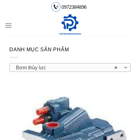
Chuyển
0972384896
đến
nội
dung
DANH MỤC SẢN PHẨM
Bơm thủy lực
×