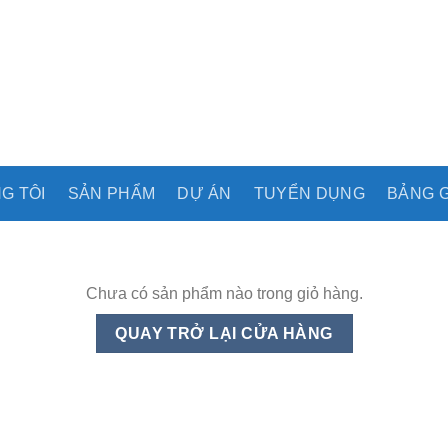
G TÔI
SẢN PHẨM
DỰ ÁN
TUYỂN DỤNG
BẢNG G
Chưa có sản phẩm nào trong giỏ hàng.
QUAY TRỞ LẠI CỬA HÀNG